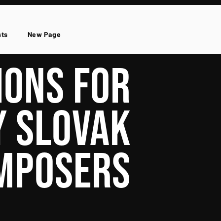
sts
New Page
IONS FOR
Y SLOVAK
MPOSERS