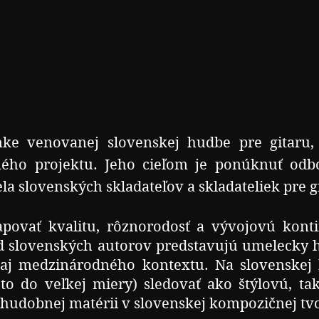
nke venovanej slovenskej hudbe pre gitaru,
o projektu. Jeho cieľom je ponúknuť odbo
 slovenských skladateľov a skladateliek pre git
ovať kvalitu, rôznorodosť a vývojovú kontin
 od slovenských autorov predstavujú umelecky h
aj medzinárodného kontextu.
Na slovenskej
to do veľkej miery) sledovať ako štýlovú, t
 hudobnej matérii v slovenskej kompozičnej tv