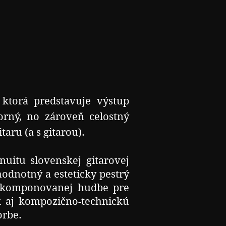
 ktorá predstavuje výstup
rný, no zároveň celostný
aru (a s gitarou).
uitu slovenskej gitarovej
odnotný a esteticky pestrý
 komponovanej hudbe pre
ak aj kompozično-technickú
orbe.