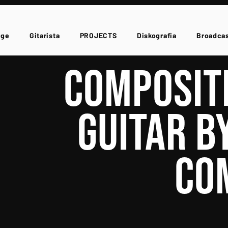
age
Gitarista
PROJECTS
Diskografia
Broadca
COMPOSIT
GUITAR B
CO