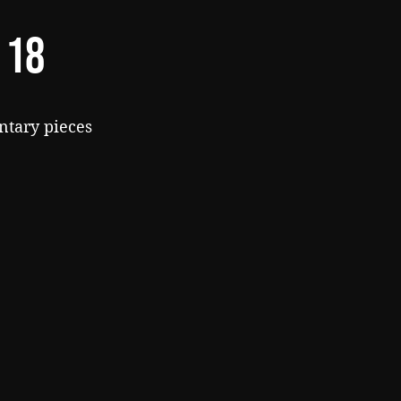
18
tary pieces