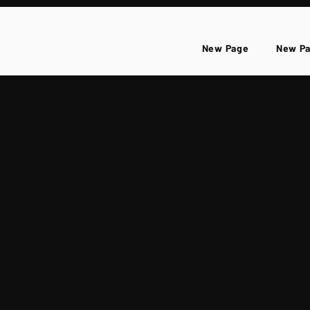
New Page
New P