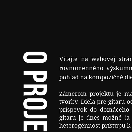
o projekte
Vitajte na webovej strá
rovnomenného výskumnéh
pohľad na kompozičné diela
Zámerom projektu je map
tvorby. Diela pre gitaru
príspevok do domáceho 
gitaru je dnes možné (a 
heterogénnosť prístupu k