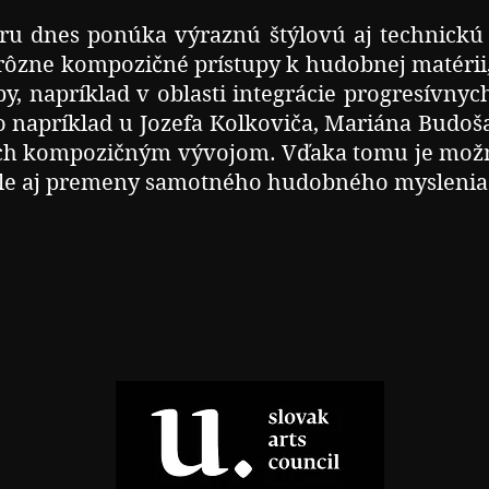
ru dnes ponúka výraznú štýlovú aj technickú 
ôzne kompozičné prístupy k hudobnej matérii, 
by, napríklad v oblasti integrácie progresívny
 napríklad u Jozefa Kolkoviča, Mariána Budoša 
ich kompozičným vývojom. Vďaka tomu je možn
, ale aj premeny samotného hudobného myslenia