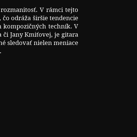
rozmanitosť. V rámci tejto
čo odráža širšie tendencie
ch kompozičných techník.
​
V
či Jany Kmiťovej, je gitara
é sledovať nielen meniace
.