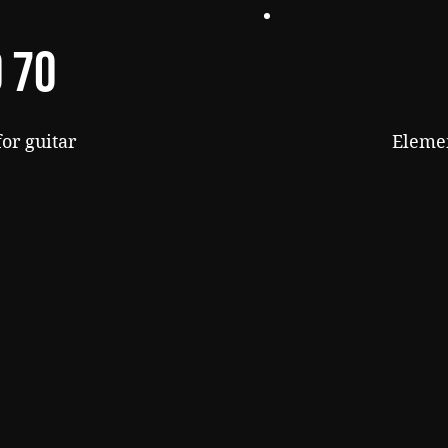
 70
or guitar
Elemen