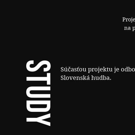
Proj
na 
study
Súčasťou projektu je odbo
Slovenská hudba.