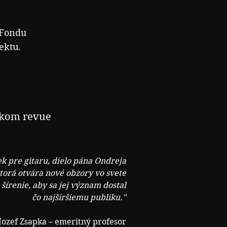
 Fondu
ektu.
ckom revue
ek pre gitaru, dielo pána Ondreja
torá otvára nové obzory vo svete
a šírenie, aby sa jej význam dostal
čo najširšiemu publiku."
Jozef Zsapka – emeritný profesor