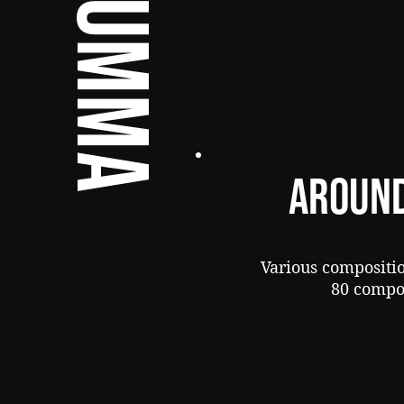
summa
AROUND
Various compositi
80 compo