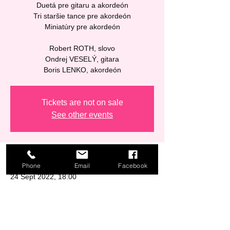
Duetá pre gitaru a akordeón
Tri staršie tance pre akordeón
Miniatúry pre akordeón
Robert ROTH, slovo
Ondrej VESELÝ, gitara
Boris LENKO, akordeón
Tickets are not on sale
See other events
Time & Location
Phone
Email
Facebook
24 Sept 2022, 18:00
Bratislava, Kapitulská 313/1, 811 01
Bratislava-Staré Mesto, Slovakia